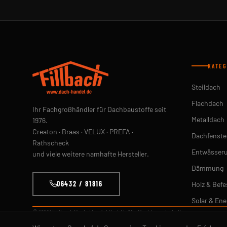
KATEG
Steildach
Flachdach
Ihr Fachgroßhändler für Dachbaustoffe seit
Metalldach
1976.
Creaton · Braas · VELUX · PREFA ·
Dachfenste
Rathscheck
Entwässer
und viele weitere namhafte Hersteller.
Dämmung
06432 / 81816
Holz & Befe
Solar & Ene
© 2026 Fillbach Dach-Handel GmbH. Alle Rechte vorbehalten.