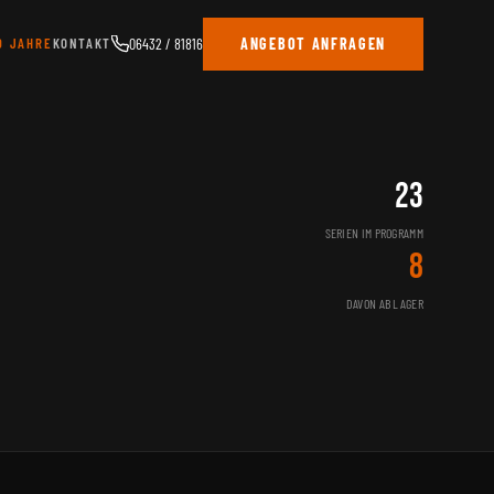
0 JAHRE
KONTAKT
06432 / 81816
ANGEBOT ANFRAGEN
23
SERIEN IM PROGRAMM
8
DAVON AB LAGER