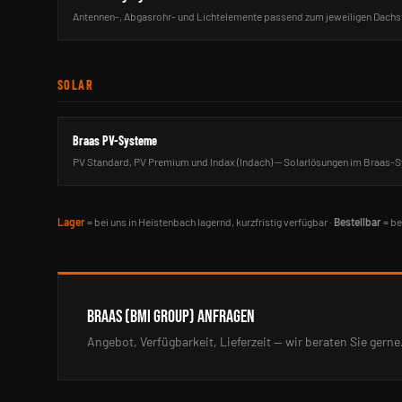
Antennen-, Abgasrohr- und Lichtelemente passend zum jeweiligen Dachst
SOLAR
Braas PV-Systeme
PV Standard, PV Premium und Indax (Indach) — Solarlösungen im Braas-
Lager
= bei uns in Heistenbach lagernd, kurzfristig verfügbar ·
Bestellbar
= be
BRAAS (BMI GROUP) ANFRAGEN
Angebot, Verfügbarkeit, Lieferzeit — wir beraten Sie gerne