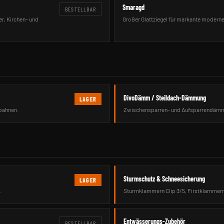
Smaragd
BESTELLBAR
r, Kirchen- und
Großer Glattziegel für markante moderne
DivoDämm / Steildach-Dämmung
LAGER
bahnen.
Zwischensparren- und Aufsparrendämm
Sturmschutz & Schneesicherung
LAGER
.
Sturmklammern Clip 3/5, Firstklammern
Entwässerungs-Zubehör
BESTELLBAR