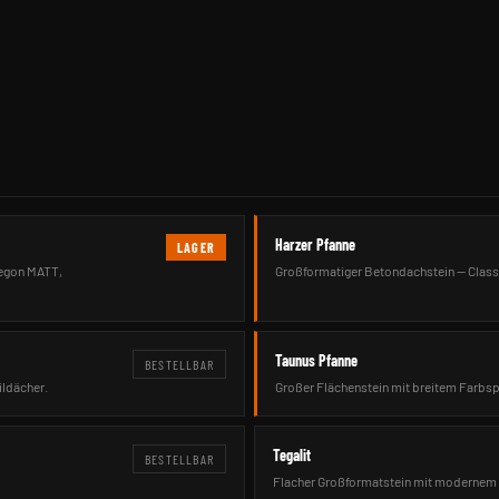
Harzer Pfanne
LAGER
tegon MATT,
Großformatiger Betondachstein — Classi
Taunus Pfanne
BESTELLBAR
ildächer.
Großer Flächenstein mit breitem Farbs
Tegalit
BESTELLBAR
Flacher Großformatstein mit modernem 