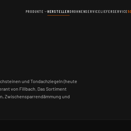
PRODUKTE
HERSTELLER
DROHNENSERVICE
LIEFERSERVICE
5
achsteinen und Tondachziegeln (heute
erant von Fillbach. Das Sortiment
nen, Zwischensparrendämmung und