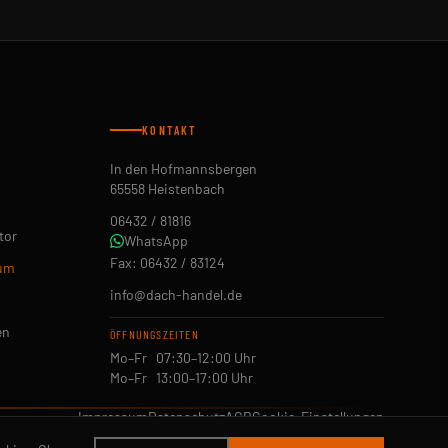
KONTAKT
In den Hofmannsbergen
65558 Heistenbach
06432 / 81816
tor
WhatsApp
Fax: 06432 / 83124
äum
info@dach-handel.de
en
ÖFFNUNGSZEITEN
Mo–Fr 07:30–12:00 Uhr
Mo–Fr 13:00–17:00 Uhr
Impressum
Datenschutz
AGB
Cookie-Einstellungen