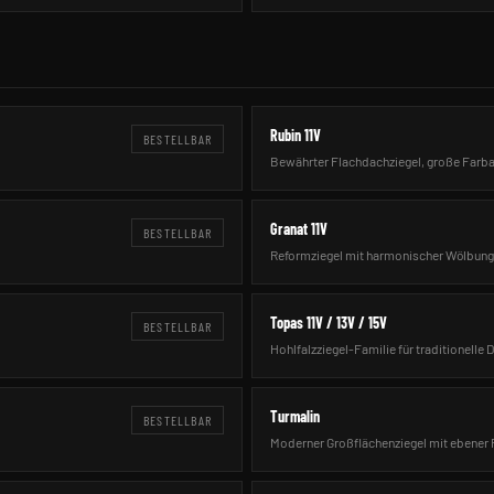
Rubin 11V
BESTELLBAR
Bewährter Flachdachziegel, große Farba
Granat 11V
BESTELLBAR
Reformziegel mit harmonischer Wölbung 
Topas 11V / 13V / 15V
BESTELLBAR
Hohlfalzziegel-Familie für traditionelle 
Turmalin
BESTELLBAR
Moderner Großflächenziegel mit ebener 