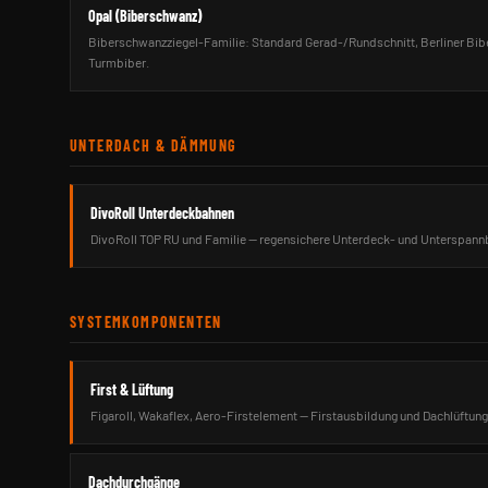
Opal (Biberschwanz)
Biberschwanzziegel-Familie: Standard Gerad-/Rundschnitt, Berliner Bibe
Turmbiber.
UNTERDACH & DÄMMUNG
DivoRoll Unterdeckbahnen
DivoRoll TOP RU und Familie — regensichere Unterdeck- und Unterspann
SYSTEMKOMPONENTEN
First & Lüftung
Figaroll, Wakaflex, Aero-Firstelement — Firstausbildung und Dachlüftung
Dachdurchgänge