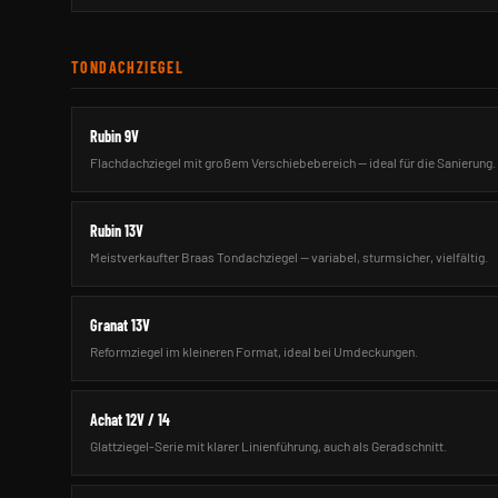
TONDACHZIEGEL
Rubin 9V
Flachdachziegel mit großem Verschiebebereich — ideal für die Sanierung.
Rubin 13V
Meistverkaufter Braas Tondachziegel — variabel, sturmsicher, vielfältig.
Granat 13V
Reformziegel im kleineren Format, ideal bei Umdeckungen.
Achat 12V / 14
Glattziegel-Serie mit klarer Linienführung, auch als Geradschnitt.