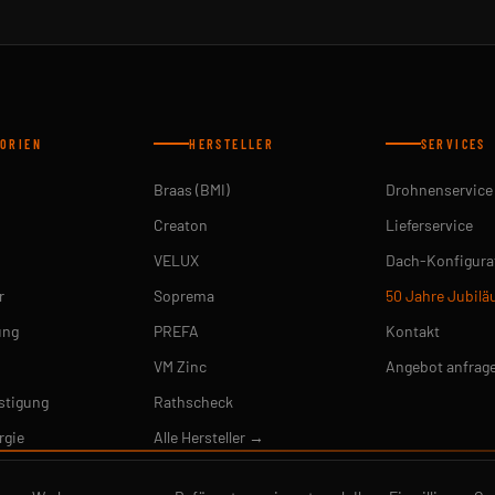
ORIEN
HERSTELLER
SERVICES
Braas (BMI)
Drohnenservice
Creaton
Lieferservice
VELUX
Dach-Konfigura
r
Soprema
50 Jahre Jubil
ung
PREFA
Kontakt
VM Zinc
Angebot anfrag
stigung
Rathscheck
rgie
Alle Hersteller →