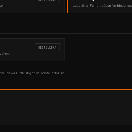
ein.
Laubgitter, Fallrohrbögen, Verbindungs
BESTELLBAR
System.
stellen wir kurzfristig beim Hersteller für Sie.
.