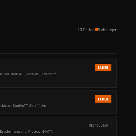
23 Serien
8 ab Lager
LAGER
c und StarMATT, auch als F+ Variante.
LAGER
pektrum, StarMATT-Oberfläche.
BESTELLBAR
Erscheinungsbild, Protegon MATT.