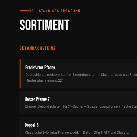
VOLLSTÄNDIGES PROGRAMM
SORTIMENT
BETONDACHSTEINE
Frankfurter Pfanne
Deutschlands meistverkaufter Betondachstein — Classic, Novo und Pro
Mindestdachneigung 22°.
Harzer Pfanne 7
Einziger Betondachstein für 7°-Dächer — Speziallösung für sehr flache Ste
Doppel-S
Klassische S-förmige Pfannenoptik in Beton, Star MATT und Classic.