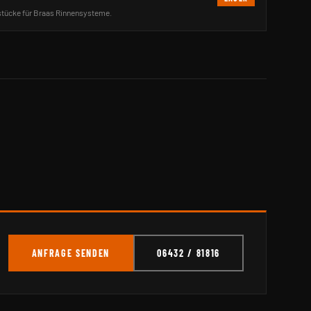
stücke für Braas Rinnensysteme.
ANFRAGE SENDEN
06432 / 81816