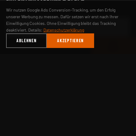
FAQ ENTWÄSSERUNG & BLECH
Wir nutzen Google Ads Conversion-Tracking, um den Erfolg
unserer Werbung zu messen. Dafür setzen wir erst nach Ihrer
Einwilligung Cookies. Ohne Einwilligung bleibt das Tracking
Was ist der Vorteil von QUARTZ-ZINC gegenüber
deaktiviert. Details:
Datenschutzerklärung
walzblankem Zink?
ABLEHNEN
AKZEPTIEREN
ANRUFEN
WHATSAPP
ANGEBOT
In welchen Nennweiten führen Sie Halbrundrinnen?
Wie lange halten Titanzink-Rinnen?
Fertigen Sie auch Kantteile und Bleche nach Maß?