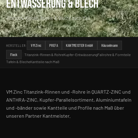
ENTWÄSSERUNG & BLECH
Titanzink-Rinnen, Kupfer & Bleche nach Maß
HERSTELLER:
VM Zinc
PREFA
KANTMEISTER GmbH
Häuselmann
Fleck
Titanzink-Rinnen & Rohre
Kupfer-Entwässerung
Fallrohre & Formteile
Tafeln & Bleche
Kantteile nach Maß
VM Zinc Titanzink-Rinnen und -Rohre in QUARTZ-ZINC und
ANTHRA-ZINC, Kupfer-Parallelsortiment, Aluminiumtafeln
und -bänder sowie Kantteile und Profile nach Maß über
unseren Partner Kantmeister.