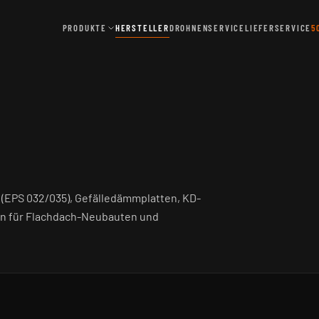
PRODUKTE
HERSTELLER
DROHNENSERVICE
LIEFERSERVICE
5
(EPS 032/035), Gefälledämmplatten, KD-
en für Flachdach-Neubauten und