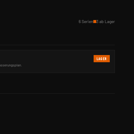
6 Serien
3 ab Lager
LAGER
ässerungsplan.