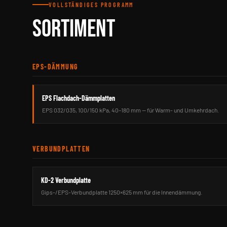
VOLLSTÄNDIGES PROGRAMM
SORTIMENT
EPS-DÄMMUNG
EPS Flachdach-Dämmplatten
EPS 032/035, 100/150 kPa, 40–180 mm — für Warm- und Umkehrdach.
VERBUNDPLATTEN
KD-2 Verbundplatte
Gips-/EPS-Verbundplatte 1250×625 mm für die Innendämmung.