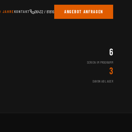
0 JAHRE
KONTAKT
06432 / 81816
ANGEBOT ANFRAGEN
6
SERIEN IM PROGRAMM
3
DAVON AB LAGER