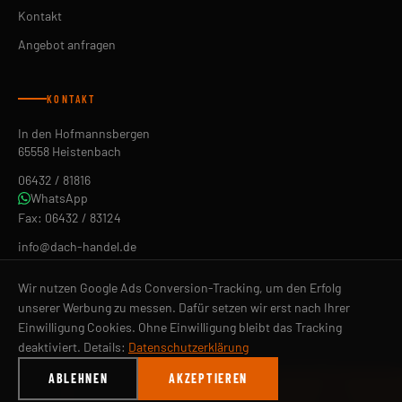
Kontakt
Angebot anfragen
KONTAKT
In den Hofmannsbergen
65558 Heistenbach
06432 / 81816
WhatsApp
Fax: 06432 / 83124
info@dach-handel.de
ÖFFNUNGSZEITEN
Wir nutzen Google Ads Conversion-Tracking, um den Erfolg
Mo–Fr 07:30–12:00 Uhr
unserer Werbung zu messen. Dafür setzen wir erst nach Ihrer
Mo–Fr 13:00–17:00 Uhr
Einwilligung Cookies. Ohne Einwilligung bleibt das Tracking
© 2026 Fillbach Dach-Handel GmbH. Alle Rechte vorbehalten.
deaktiviert. Details:
Datenschutzerklärung
Impressum
Datenschutz
AGB
Cookie-Einstellungen
ABLEHNEN
AKZEPTIEREN