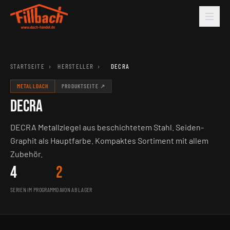
STARTSEITE
›
HERSTELLER
›
DECRA
METALLDACH
PRODUKTSEITE ↗
DECRA
DECRA Metallziegel aus beschichtetem Stahl. Seiden-
Graphit als Hauptfarbe. Kompaktes Sortiment mit allem
Zubehör.
4
2
SERIEN IM PROGRAMM
DAVON AB LAGER