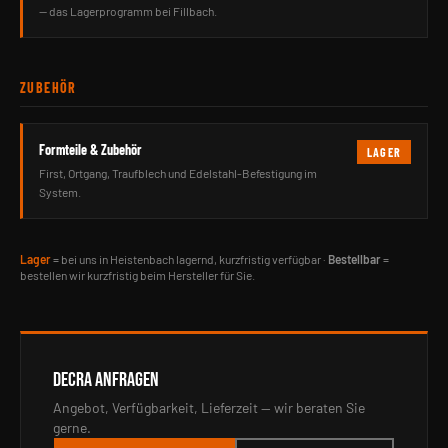
— das Lagerprogramm bei Fillbach.
ZUBEHÖR
Formteile & Zubehör
LAGER
First, Ortgang, Traufblech und Edelstahl-Befestigung im
System.
Lager
= bei uns in Heistenbach lagernd, kurzfristig verfügbar ·
Bestellbar
=
bestellen wir kurzfristig beim Hersteller für Sie.
DECRA ANFRAGEN
Angebot, Verfügbarkeit, Lieferzeit — wir beraten Sie
gerne.