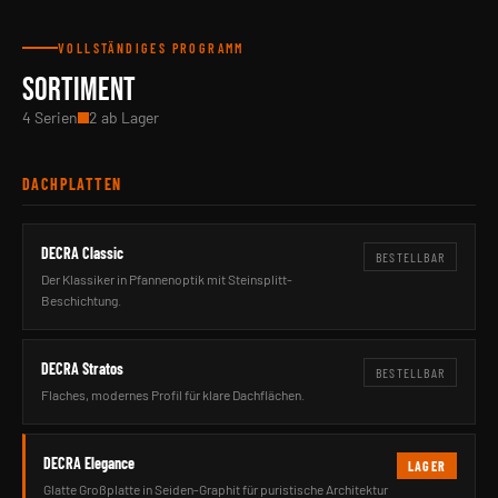
VOLLSTÄNDIGES PROGRAMM
SORTIMENT
4 Serien
2 ab Lager
DACHPLATTEN
DECRA Classic
BESTELLBAR
Der Klassiker in Pfannenoptik mit Steinsplitt-
Beschichtung.
DECRA Stratos
BESTELLBAR
Flaches, modernes Profil für klare Dachflächen.
DECRA Elegance
LAGER
Glatte Großplatte in Seiden-Graphit für puristische Architektur