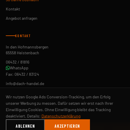
Kontakt
Angebot anfragen
KONTAKT
In den Hofmannsbergen
65558 Heistenbach
06432 / 81816
WhatsApp
Fax: 06432 / 83124
info@dach-handel.de
ÖFFNUNGSZEITEN
Wir nutzen Google Ads Conversion-Tracking, um den Erfolg
Mo–Fr 07:30–12:00 Uhr
unserer Werbung zu messen. Dafür setzen wir erst nach Ihrer
Mo–Fr 13:00–17:00 Uhr
Einwilligung Cookies. Ohne Einwilligung bleibt das Tracking
© 2026 Fillbach Dach-Handel GmbH. Alle Rechte vorbehalten.
deaktiviert. Details:
Datenschutzerklärung
Impressum
Datenschutz
AGB
Cookie-Einstellungen
ABLEHNEN
AKZEPTIEREN