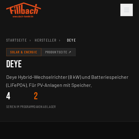
STARTSEITE
›
HERSTELLER
›
DEYE
SOLAR & ENERGIE
PRODUKTSEITE ↗
DEYE
Deye Hybrid-Wechselrichter (8 kW) und Batteriespeicher
(LiFePO4). Für PV-Anlagen mit Speicher.
4
2
SERIEN IM PROGRAMM
DAVON AB LAGER