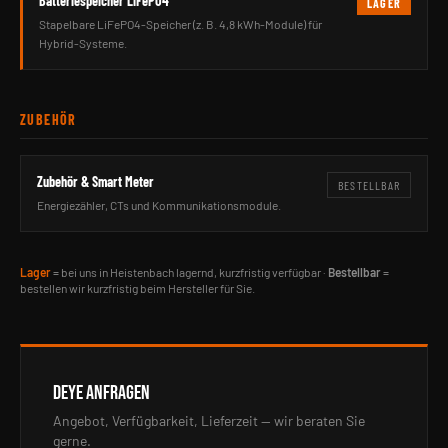
Batteriespeicher LiFePO4
LAGER
Stapelbare LiFePO4-Speicher (z. B. 4,8 kWh-Module) für
Hybrid-Systeme.
ZUBEHÖR
Zubehör & Smart Meter
BESTELLBAR
Energiezähler, CTs und Kommunikationsmodule.
Lager
= bei uns in Heistenbach lagernd, kurzfristig verfügbar ·
Bestellbar
=
bestellen wir kurzfristig beim Hersteller für Sie.
DEYE ANFRAGEN
Angebot, Verfügbarkeit, Lieferzeit — wir beraten Sie
gerne.