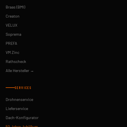
Braas (BMI)
Creaton
VELUX
Soprema
PREFA
VM Zinc
Rathscheck
Alle Hersteller →
SERVICES
Drohnenservice
Lieferservice
Dach-Konfigurator
50 Jahre Jubiläum