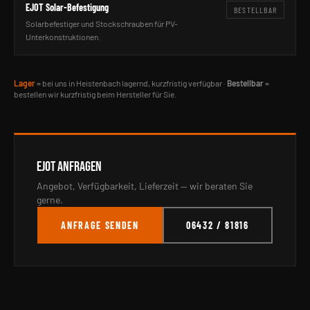
EJOT Solar-Befestigung
BESTELLBAR
Solarbefestiger und Stockschrauben für PV-
Unterkonstruktionen.
Lager
= bei uns in Heistenbach lagernd, kurzfristig verfügbar ·
Bestellbar
=
bestellen wir kurzfristig beim Hersteller für Sie.
EJOT ANFRAGEN
Angebot, Verfügbarkeit, Lieferzeit — wir beraten Sie
gerne.
ANFRAGE SENDEN
06432 / 81816