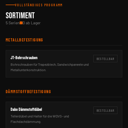
VOLLSTÄNDIGES PROGRAMM
SORTIMENT
5 Serien
0 ab Lager
METALLBEFESTIGUNG
JT-Bohrschrauben
BESTELLBAR
Bohrschrauben für Trapezblech, Sandwichpaneele und
Metallunterkonstruktion.
DÄMMSTOFFBEFESTIGUNG
Dabo Dämmstoffdübel
BESTELLBAR
Tellerdübel und Halter für die WDVS- und
Flachdachdämmung.